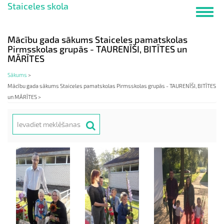
Staiceles skola
Pārlekt
Toggl
uz
navig
galveno
saturu
Mācību gada sākums Staiceles pamatskolas
Pirmsskolas grupās - TAURENĪŠI, BITĪTES un
MĀRĪTES
Sākums
>
Mācību gada sākums Staiceles pamatskolas Pirmsskolas grupās - TAURENĪŠI, BITĪTES
un MĀRĪTES >
Meklēt
Search