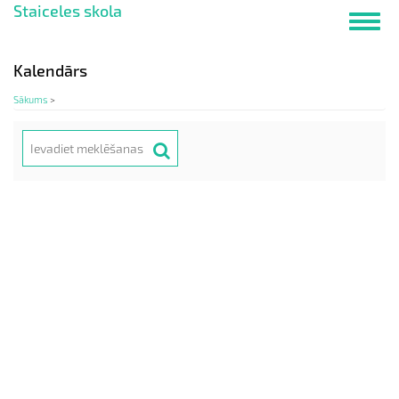
Staiceles skola
Pārlekt
Toggl
uz
navig
galveno
saturu
Kalendārs
Sākums
>
Meklēt
Search