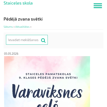
Staiceles skola
Pārlekt
Toggl
uz
navig
galveno
saturu
Pēdējā zvana svētki
Sākums
>
Aktualitātes
>
Meklēt
Search
05.05.2026