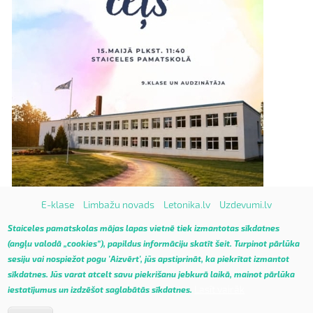
E-klase
Limbažu novads
Letonika.lv
Uzdevumi.lv
Vietnes karte
Staiceles pamatskolas mājas lapas vietnē tiek izmantotas sīkdatnes
(angļu valodā „cookies”), papildus informāciju skatīt
šeit
.
Turpinot pārlūka
sesiju vai nospiežot pogu 'Aizvērt', jūs apstiprināt, ka piekrītat izmantot
sīkdatnes. Jūs varat atcelt savu piekrišanu jebkurā laikā, mainot pārlūka
Lasīt vairāk
iestatījumus un izdzēšot saglabātās sīkdatnes.